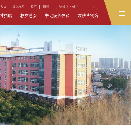
生入口
数智校园
校历
旧版
才招聘
校友总会
书记院长信箱
农耕博物馆