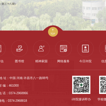
（第三十八期）
评估
图书馆
精神家园
网络服务
今日许院
信
地 址：中国·河南·许昌市八一路88号
邮 编：461000
电 话：0374-2968866
i许院接诉即办
学校
电：0374-2968818