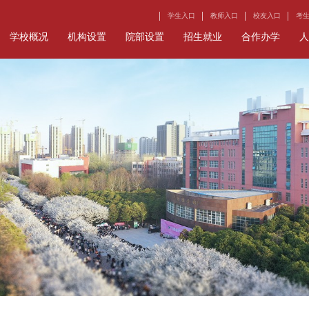
学生入口
教师入口
校友入口
考
学校概况
机构设置
院部设置
招生就业
合作办学
人