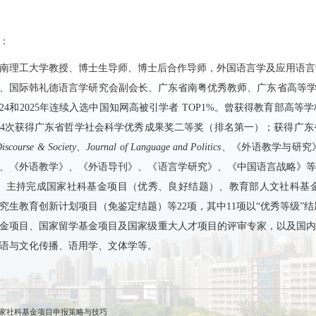
：
南理工大学教授、博士生导师、博士后合作导师，外国语言学及应用语言
、国际韩礼德语言学研究会副会长、广东省南粤优秀教师、广东省高等学校“千
024和2025年连续入选中国知网高被引学者 TOP1%。曾获得教育部
4次获得广东省哲学社会科学优秀成果奖二等奖（排名第一）；获得广东
iscourse & Society、Journal of Language and Politics
、《外语教学与研究
、《外语教学》、《外语导刊》、《语言学研究》、《中国语言战略》等国内外
部。主持完成国家社科基金项目（优秀、良好结题）、教育部人文社科基
究生教育创新计划项目（免鉴定结题）等22项，其中11项以“优秀等级”结题
金项目、国家留学基金项目及国家级重大人才项目的评审专家，以及国内外10
语与文化传播、语用学、文体学等。
国家社科基金项目申报策略与技巧