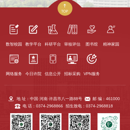
数智校园
教学平台
科研平台
审核评估
图书馆
精神家园
网络服务
今日许院
信息公开
招标采购
VPN服务
地 址：中国·河南·许昌市八一路88号
邮 编：461000
电 话：0374-2968866
招生致电：0374-2968818