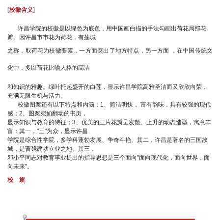
[
校徽含义
]
许昌学院的校徽是以绿色为底色，用中国画白描的手法勾画出荷花局部花
瓣。因许昌市市花为荷花，有莲城
之称，取荷花为校徽要素，一方面突出了地方特点，另一方面 ，在中国传统文
化中，多以荷花比喻人格的高洁
和知识的雅趣。绿叶托起盛开的白莲，显示许昌学院高雅圣洁而又欣欣向荣，
充满无限生机与活力。
校徽图案还有以下特点和内涵：1、简洁明快， 富有韵味，具有较强的现代
感；2、图案宛如翻动的书页，
显示知识与教育的特征；3、优美的三片花瓣呈发散、上升的动态造型，寓意丰
富：其一，"三"为众，显示许昌
学院是综合性学院，多学科蓬勃发展、争奇斗艳。其二，许昌是著名的三国故
城，是曹魏建功立业之地。其三，
邓小平同志对教育事业提出的指导思想是三个面向"面向现代化，面向世界，面
向未来"。
校 旗