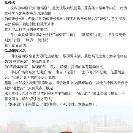
B.楼名
文科教学楼群为"蕴韬楼"，意为汲取知识营养、蕴育雄才韬略于内在，此为
文科学习之基本特点,东侧组团
为蕴韬楼A座，西侧组团为蕴韬楼B座；理工科教学楼群为"启智楼"，意为探索
自然科学、启迪创造智慧于外求，
此为理工科学习的基本要义。
学生食堂借用词牌名分别为"沁园春"（南）、"满庭芳"（北）。学生公寓分
别为"宁园"、"静庐"，简洁明
白，意义贴切。
C.场馆园区名
田径运动场命名为"羽飞运动场"，取羽翼丰满、展翅高飞之意；游泳馆命名
为"凌波游泳馆"、体操馆命名
为"清影体操馆"，体现朝气、活力、骄勇、拼搏的体育运动特点。
中心广场命名为"弘毅广场"，出自《论语》："士不可以不弘毅，任重而道
远。"弘毅之意为志向高远、意志
坚毅，与我校的校训"崇德砺志、博学敬业"的内涵相吻合；其他几个园区景点分
别为"溢智苑"（东侧景点，以湖
水为主体，以学生自习与休闲为主要功能）、 "蕙风园"（教工公寓，取意于兰
蕙之清香，喻知识领地之高洁）
、"漪趣园"（东南景点，池水柳影、小巧玲珑、意趣盎然）。