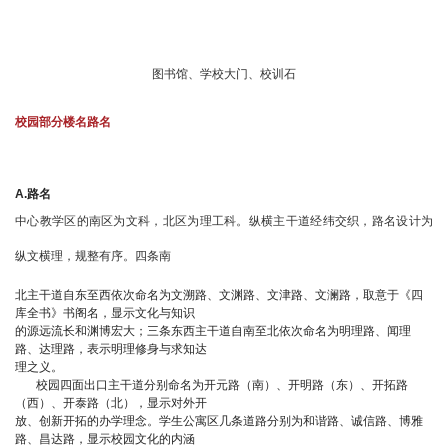
图书馆、学校大门、校训石
校园部分楼名路名
A.路名
中心教学区的南区为文科，北区为理工科。纵横主干道经纬交织，路名设计为
纵文横理，规整有序。四条南
北主干道自东至西依次命名为文溯路、文渊路、文津路、文澜路，取意于《四
库全书》书阁名，显示文化与知识
的源远流长和渊博宏大；三条东西主干道自南至北依次命名为明理路、闻理
路、达理路，表示明理修身与求知达
理之义。
校园四面出口主干道分别命名为开元路（南）、开明路（东）、开拓路
（西）、开泰路（北），显示对外开
放、创新开拓的办学理念。学生公寓区几条道路分别为和谐路、诚信路、博雅
路、昌达路，显示校园文化的内涵