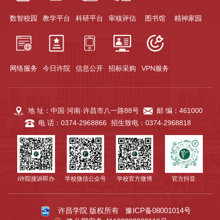
数智校园
教学平台
科研平台
审核评估
图书馆
精神家园
网络服务
今日许院
信息公开
招标采购
VPN服务
地 址：中国·河南·许昌市八一路88号
邮 编：461000
电 话：0374-2968866
招生致电：0374-2968818
i许院接诉即办
学校微信公众号
学校官方微博
官方抖音
许昌学院 版权所有
豫ICP备08001014号