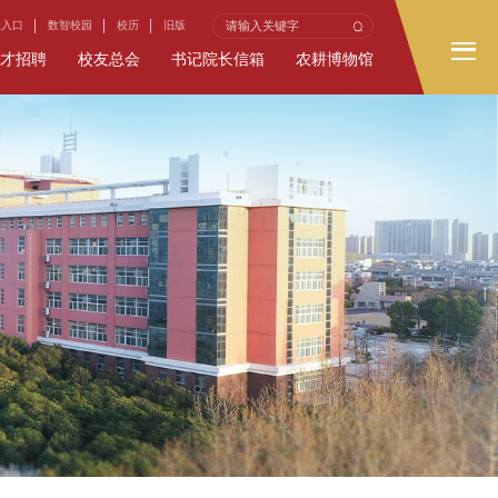
生入口
数智校园
校历
旧版
才招聘
校友总会
书记院长信箱
农耕博物馆