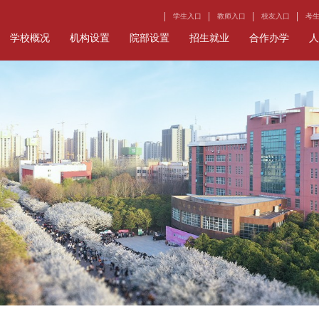
学生入口
教师入口
校友入口
考
学校概况
机构设置
院部设置
招生就业
合作办学
人