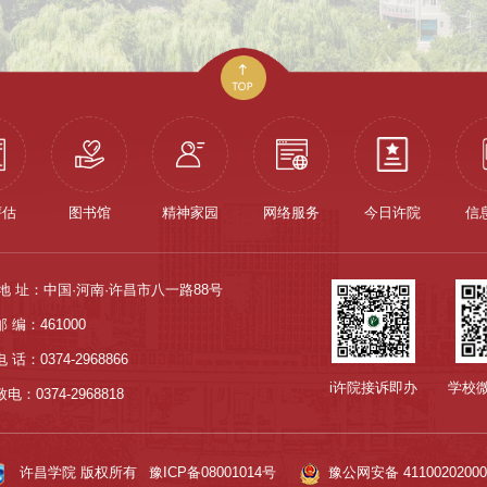
评估
图书馆
精神家园
网络服务
今日许院
信
地 址：中国·河南·许昌市八一路88号
邮 编：461000
电 话：0374-2968866
i许院接诉即办
学校
电：0374-2968818
许昌学院 版权所有
豫ICP备08001014号
豫公网安备 41100202000