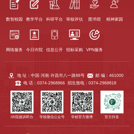
数智校园
教学平台
科研平台
审核评估
图书馆
精神家园
网络服务
今日许院
信息公开
招标采购
VPN服务
地 址：中国·河南·许昌市八一路88号
邮 编：461000
电 话：0374-2968866
招生致电：0374-2968818
i许院接诉即办
学校微信公众号
学校官方微博
官方抖音