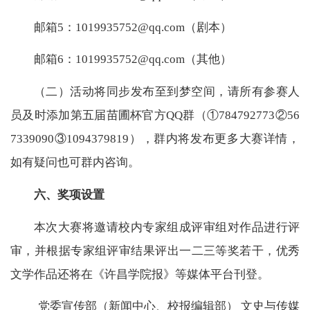
邮箱5：1019935752@qq.com（剧本）
邮箱6：1019935752@qq.com（其他）
（二）活动将同步发布至到梦空间，请所有参赛人
员及时添加第五届苗圃杯官方QQ群（①784792773②56
7339090③1094379819），群内将发布更多大赛详情，
如有疑问也可群内咨询。
六、奖项设置
本次大赛将邀请校内专家组成评审组对作品进行评
审，并根据专家组评审结果评出一二三等奖若干，优秀
文学作品还将在《许昌学院报》等媒体平台刊登。
党委宣传部（新闻中心、校报编辑部）
文史与传媒