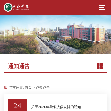
通知通告
当前位置:
首页
>
通知通告
24
关于2026年暑假放假安排的通知