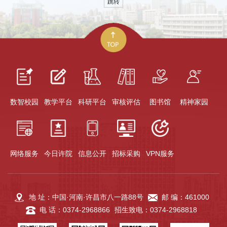
议：一、增强节约意识，树立绿色理念充分认
跳转
识节约用电对实现“双碳”目标的重要意义，主
动学习节电知识，将绿色理念内化于心、外化
于行。自觉抵制“电用不完、不关也无妨”的错
误观念，营造“节约光荣、浪费可耻”的校园风
尚，...
数智校园
教学平台
科研平台
审核评估
图书馆
精神家园
网络服务
今日许院
信息公开
招标采购
VPN服务
地 址：中国·河南·许昌市八一路88号
邮 编：461000
电 话：0374-2968866
招生致电：0374-2968818