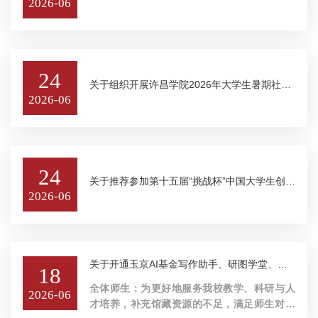
2026-06
24
关于组织开展许昌学院2026年大学生暑期社会实践活动的通知
2026-06
24
关于推荐参加第十五届“挑战杯”中国大学生创业计划竞赛入围项目的公示
2026-06
关于开通玉京AI基金写作助手、研图学堂、法信等系列特色专题数据库试用的通知
18
全体师生：为更好地服务我校教学、科研与人
2026-06
才培养，补充馆藏资源的不足，满足师生对高