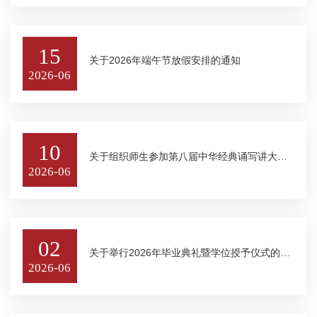
质量学术资源的需求，图书馆与多家数据库商
积极协调，继日前开通Web of Science（SCI
E）数据库试用后，又相继获准开通27个特色
专题数据库的试用权限，内容涵盖科研平台
15
关于2026年端午节放假安排的通知
类、课程学习平台类、学科专业类及通识类等
2026-06
四大类别，欢迎广大师生积极使用并提出宝贵
意见，更多数据库试用信息请关注图书馆主
页“资源动态”栏目。一、试用资源概况本次开
通的27个试用数据库覆盖范围广泛，...
10
关于组织师生参加第八届中华经典诵写讲大赛的通知
2026-06
02
关于举行2026年毕业典礼暨学位授予仪式的通知
2026-06