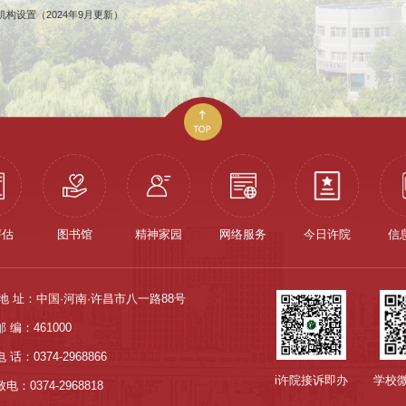
构设置（2024年9月更新）
评估
图书馆
精神家园
网络服务
今日许院
信
地 址：中国·河南·许昌市八一路88号
邮 编：461000
电 话：0374-2968866
i许院接诉即办
学校
电：0374-2968818