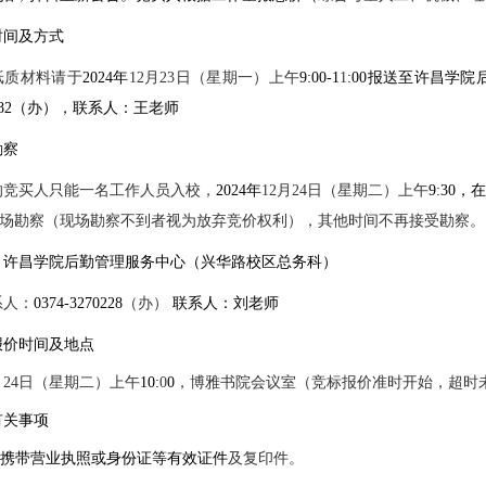
时间及方式
纸质材料请于
2024年
12月23日（星期一）上午
9:00-1
1
:00报送至许昌学
355882（办），联系人：王老师
勘察
的竞买人只能一名工作人员入校，
2024年
12月24日（星期二）上午
9:30
场勘察（现场勘察不到者视为放弃竞价权利），其他时间不再接受勘察。
：许昌学院后勤管理服务中心（兴华路校区总务科）
系人：
0374-3270228
（办）
联系人：刘老师
报价时间及地点
月24日（星期二）上午
10:
0
0
，博雅书院会议室（竞标报价准时开始，超时
有关事项
请携带营业执照或身份证等有效证件
及复印件。