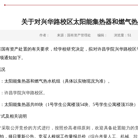
开
关于对兴华路校区太阳能集热器和燃气热
作者：
来源：国有资产管理处
编辑：
浏览量：
51
省国有资产处置的有关要求，经学校研究决定，拟对许昌学院兴华路校区
项通知如下。
概况
容：太阳能集热器和燃气热水机组（具体以实物现况为准）。
：许昌学院兴华路校区。
量：太阳能集热器共89块（1号学生公寓楼顶54块、5号学生公寓楼顶35块
方式及相关说明
产采取公开竞价的方式进行，按照价高者得原则，欢迎具备处置能力的
拍，择日重新公告。竞买人根据工作量报总价（
综合考量人工、机械、垃