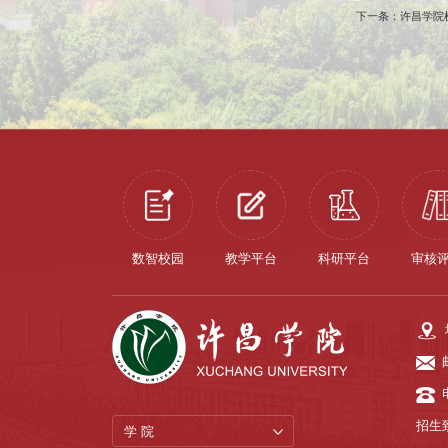
下一条：许昌学院机
数智校园
教学平台
科研平台
审核
招生致
学 院