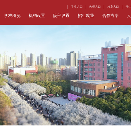
学生入口
教师入口
校友入口
考
学校概况
机构设置
院部设置
招生就业
合作办学
人