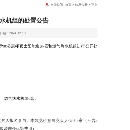
当前位置:
首页
>
信息公开
> 正文
水机组的处置公告
日期：2024-12-18
学生公寓楼顶太阳能集热器和燃气热水机组进行公开处
）；燃气热水机组6套。
竞买人报名参与。本次竞价意向竞买人低于
3家（不含3
圾清理外运等费用）。