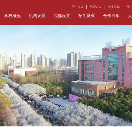
学生入口
教师入口
校友入口
考
学校概况
机构设置
院部设置
招生就业
合作办学
人