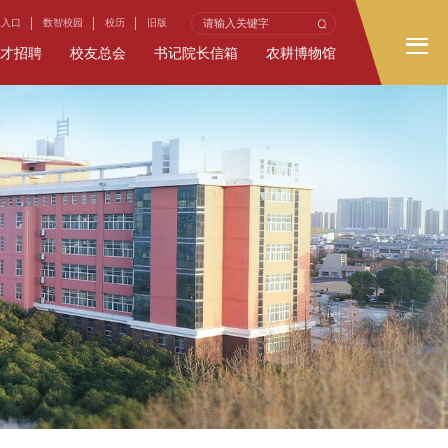
生入口
数智校园
校历
旧版
才招聘
校友总会
书记院长信箱
农耕博物馆